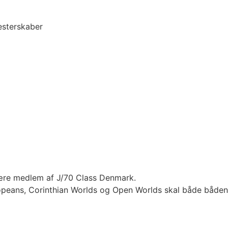
esterskaber
være medlem af J/70 Class Denmark.
Europeans, Corinthian Worlds og Open Worlds skal både bå