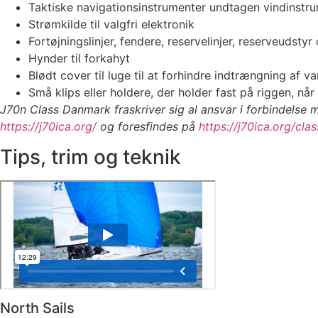
Taktiske navigationsinstrumenter undtagen vindinstru
Strømkilde til valgfri elektronik
Fortøjningslinjer, fendere, reservelinjer, reserveudsty
Hynder til forkahyt
Blødt cover til luge til at forhindre indtrængning af v
Små klips eller holdere, der holder fast på riggen, når 
J
70n Class Danmark fraskriver sig al ansvar i forbindelse me
https://j70ica.org/
og foresfindes på
https://j70ica.org/clas
Tips, trim og teknik
North Sails