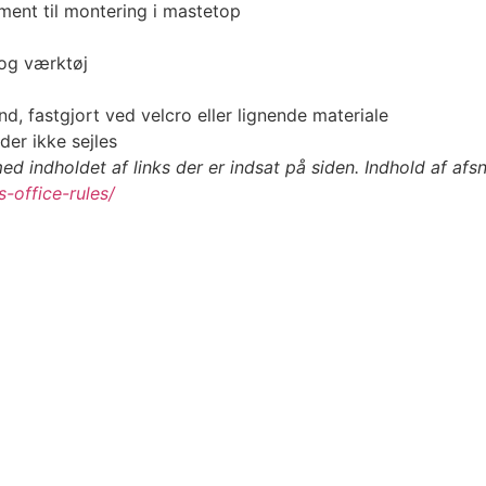
ment til montering i mastetop
r og værktøj
and, fastgjort ved velcro eller lignende materiale
der ikke sejles
d indholdet af links der er indsat på siden. Indhold af afsn
s-office-rules/